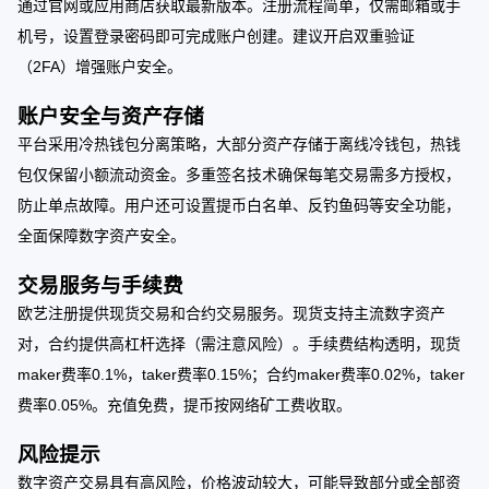
通过官网或应用商店获取最新版本。注册流程简单，仅需邮箱或手
机号，设置登录密码即可完成账户创建。建议开启双重验证
（2FA）增强账户安全。
账户安全与资产存储
平台采用冷热钱包分离策略，大部分资产存储于离线冷钱包，热钱
包仅保留小额流动资金。多重签名技术确保每笔交易需多方授权，
防止单点故障。用户还可设置提币白名单、反钓鱼码等安全功能，
全面保障数字资产安全。
交易服务与手续费
欧艺注册提供现货交易和合约交易服务。现货支持主流数字资产
对，合约提供高杠杆选择（需注意风险）。手续费结构透明，现货
maker费率0.1%，taker费率0.15%；合约maker费率0.02%，taker
费率0.05%。充值免费，提币按网络矿工费收取。
风险提示
数字资产交易具有高风险，价格波动较大，可能导致部分或全部资