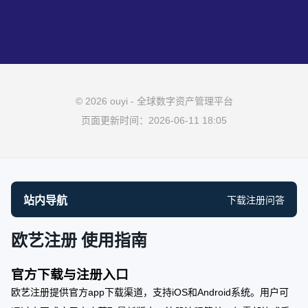
© 2026 ouyi - 全球数字资产管理平台
页面更新时间：2026-06-11 18:05
站内导航
下载
注册
问答
欧艺注册 使用指南
官方下载与注册入口
欧艺注册提供官方app下载渠道，支持iOS和Android系统。用户可