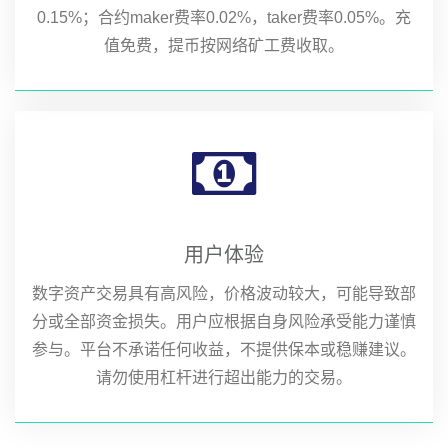
0.15%；合约maker费率0.02%，taker费率0.05%。充
值免费，提币按网络矿工费收取。
用户体验
数字资产交易具有高风险，价格波动较大，可能导致部
分或全部资金损失。用户应根据自身风险承受能力谨慎
参与。平台不承诺任何收益，不提供保本或稳赚建议。
请勿使用杠杆进行超出能力的交易。