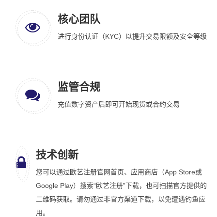
核心团队
进行身份认证（KYC）以提升交易限额及安全等级
监管合规
充值数字资产后即可开始现货或合约交易
技术创新
您可以通过欧艺注册官网首页、应用商店（App Store或
Google Play）搜索“欧艺注册”下载，也可扫描官方提供的
二维码获取。请勿通过非官方渠道下载，以免遭遇钓鱼应
用。