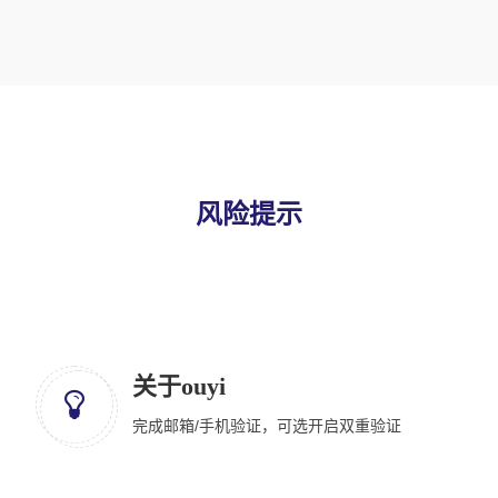
风险提示
关于ouyi
完成邮箱/手机验证，可选开启双重验证