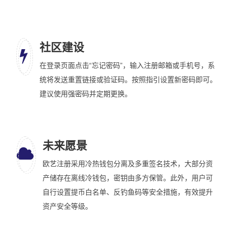
社区建设
在登录页面点击“忘记密码”，输入注册邮箱或手机号，系
统将发送重置链接或验证码。按照指引设置新密码即可。
建议使用强密码并定期更换。
未来愿景
欧艺注册采用冷热钱包分离及多重签名技术，大部分资
产储存在离线冷钱包，密钥由多方保管。此外，用户可
自行设置提币白名单、反钓鱼码等安全措施，有效提升
资产安全等级。